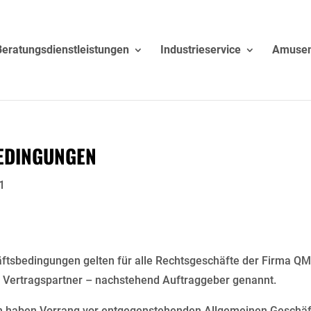
Beratungsdienstleistungen
Industrieservice
Amuse
edingungen
1
äftsbedingungen gelten für alle Rechtsgeschäfte der Firma
 Vertragspartner – nachstehend Auftraggeber genannt.
en haben Vorrang vor entgegenstehenden Allgemeinen Geschä