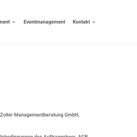
ment
Eventmanagement
Kontakt
 QMZoller Managementberatung GmbH,
ftsbedingungen des Auftraggebers. AGB